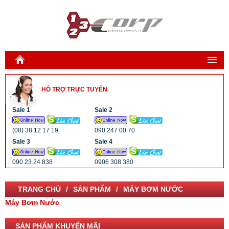
THIẾT BỊ CHỮA CHÁY
HỖ TRỢ TRỰC TUYẾN
Bình chữa cháy CO2
Bình chữa cháy bột
Sale 1
Sale 2
Bột chữa cháy
(08) 38 12 17 19
090 247 00 70
Bình foam các loại
Sale 3
Sale 4
Vòi chữa cháy
090 23 24 838
0906 308 380
Đầu phun chữa cháy
Bình chữa cháy bột BC 2kg
Tủ chữa cháy
TRANG CHỦ
SẢN PHẨM
MÁY BƠM NƯỚC
Van chữa CHÁY
Máy Bơm Nước
195,000 VNĐ
Lăng phun chữa cháy
210,000 VNĐ
SẢN PHẨM KHUYẾN MÃI
Phụ kiện và sản phẩm khác