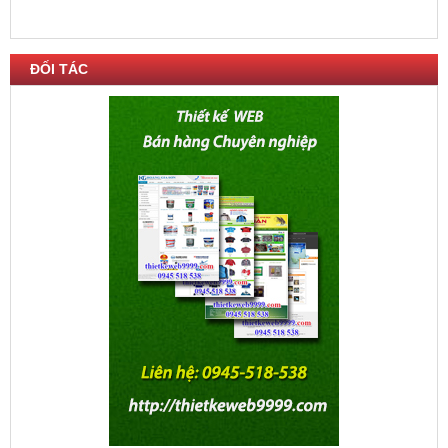
560,000 VNĐ
600,000 VNĐ
ĐỐI TÁC
Bình chữa cháy tự động bột ABC
6kg
400,000 VNĐ
440,000 VNĐ
Bình chữa cháy bột ABC 8kg
290,000 VNĐ
340,000 VNĐ
Bình chữa cháy bột BC 8kg
290,000 VNĐ
315,000 VNĐ