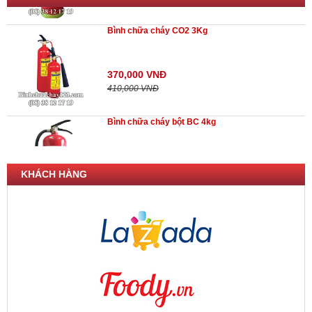
Bình chữa cháy CO2 3Kg
THIẾT BỊ BÁO CHÁY
Thiết bị báo cháy ĐỊA CHỈ
370,000 VNĐ
Thiết bị báo cháy GIA ĐÌNH
410,000 VNĐ
Thiết bị báo cháy THƯỜNG
MÁY BƠM NƯỚC
Bình chữa cháy bột BC 4kg
GIỚI THIỆU
LIÊN HỆ
225,000 VNĐ
230,000 VNĐ
KHÁCH HÀNG
Bình chữa cháy bột ABC 4kg
210,000 VNĐ
255,000 VNĐ
Bình chữa cháy CO2 5kg