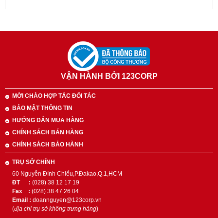
Bình chữa cháy tự động bằng bột
ABC 8kg
430,000 VNĐ
465,000 VNĐ
VẬN HÀNH BỞI 123CORP
Bình chữa cháy CO2 24Kg
MỜI CHÀO HỢP TÁC ĐỐI TÁC
BẢO MẬT THÔNG TIN
3,825,000 VNĐ
HƯỚNG DẪN MUA HÀNG
4,300,000 VNĐ
CHÍNH SÁCH BÁN HÀNG
CHÍNH SÁCH BẢO HÀNH
Nội quy, tiêu lệnh
TRỤ SỞ CHÍNH
60 Nguyễn Đình Chiểu,P.Đakao,Q.1,HCM
65,000 VNĐ
ĐT :
(028) 38 12 17 19
70,000 VNĐ
Fax :
(028) 38 47 26 04
Email :
doannguyen@123corp.vn
(
địa chỉ trụ sở không trưng hàng
)
Đai treo T3, F4